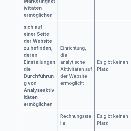
Marketingakt
ivitäten
ermöglichen
sich auf
einer Seite
der Website
zu befinden,
Einrichtung,
deren
die
Einstellungen
analytische
Es gibt keinen
die
Aktivitäten auf
Platz
Durchführun
der Website
g von
ermöglicht
Analyseaktiv
itäten
ermöglichen
Rechnungsste
Es gibt keinen
lle
Platz