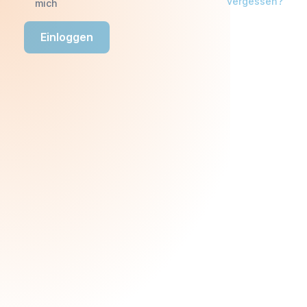
vergessen?
mich
Erforderlich
E-Mail-Adresse
*
Einloggen
Erforderlich
Passwort
*
NIP
*
Firma
*
Ihre persönlichen Daten werden verwendet, um Ihren
Besuch auf unserer Website zu unterstützen, den
Zugang zu Ihrem Konto zu verwalten und für andere
Zwecke, die in unserer
Datenschutzbestimmungen
.