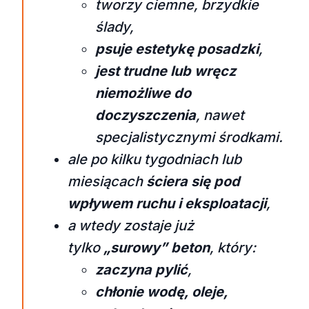
tworzy ciemne, brzydkie
ślady,
psuje estetykę posadzki
,
jest trudne lub wręcz
niemożliwe do
doczyszczenia
, nawet
specjalistycznymi środkami.
ale po kilku tygodniach lub
miesiącach
ściera się pod
wpływem ruchu i eksploatacji
,
a wtedy zostaje już
tylko
„surowy” beton
, który:
zaczyna pylić
,
chłonie wodę, oleje,