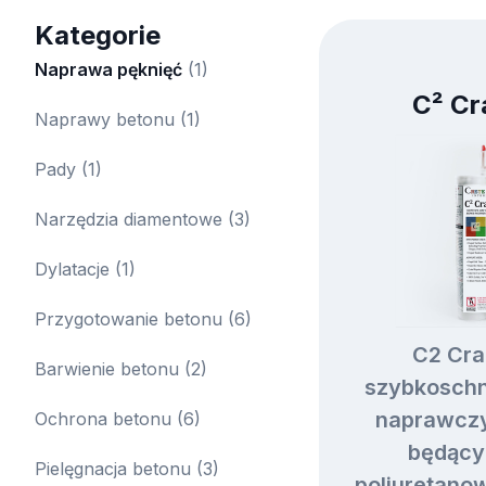
Kategorie
Naprawa pęknięć
(1)
C² Cr
Naprawy betonu
(1)
Pady
(1)
Narzędzia diamentowe
(3)
Dylatacje
(1)
Przygotowanie betonu
(6)
C2 Cra
Barwienie betonu
(2)
szybkoschn
naprawczy
Ochrona betonu
(6)
będący
Pielęgnacja betonu
(3)
poliuretano