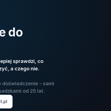
e do
lepiej sprawdzi, co
zyć, a czego nie.
 doświadczenie - sami
adzkami od 25 lat.
.pl