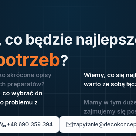
, co będzie najlepsz
potrzeb
?
lko skrócone opisy
Wiemy, co się naj
ch preparatów?
warto ze sobą łąc
, co wybrać do
o problemu z
Mamy w tym duże
zajmujemy się pos
+48 690 359 394
zapytanie@decokoncept