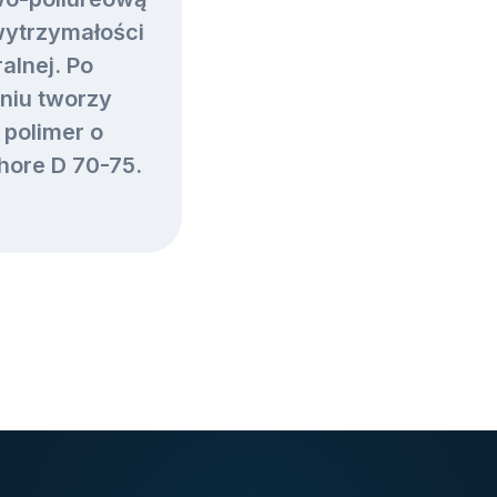
wytrzymałości
ralnej. Po
niu tworzy
 polimer o
hore D 70-75.