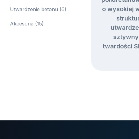
o wysokiej 
Utwardzenie betonu
(6)
struktu
Akcesoria
(15)
utwardze
sztywny
twardości S