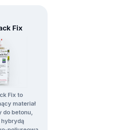
ack Fix
ck Fix to
ący materiał
 do betonu,
 hybrydą
wo-poliureową