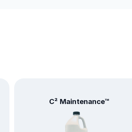
C² Maintenance™