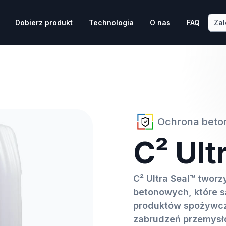
Zal
Dobierz produkt
Technologia
O nas
FAQ
Ochrona beto
C² Ult
C² Ultra Seal™ twor
betonowych, które s
produktów spożywc
zabrudzeń przemysł