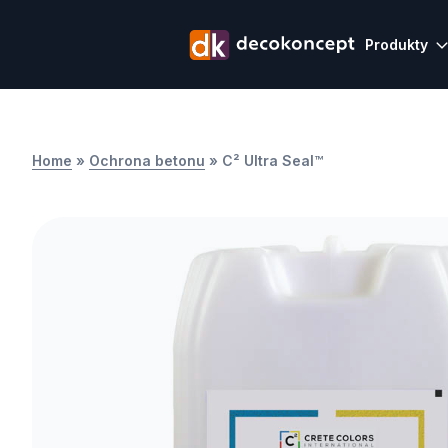
Produkty
Home
»
Ochrona betonu
»
C² Ultra Seal™