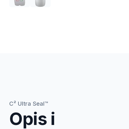
C² Ultra Seal™
Opis i