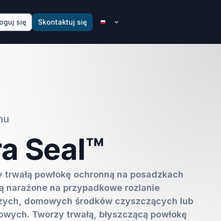
oguj się
Skontaktuj się
nu
ra Seal™
zy trwałą powłokę ochronną na posadzkach
ą narażone na przypadkowe rozlanie
zych, domowych środków czyszczących lub
owych. Tworzy trwałą, błyszczącą powłokę