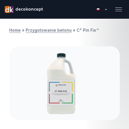
Home
»
Przygotowanie betonu
»
C² Pin Fix™