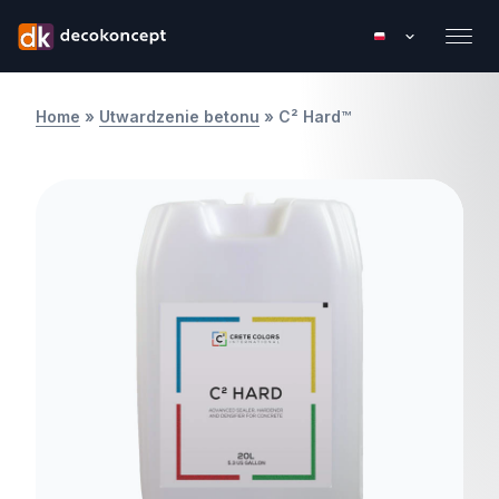
Home
»
Utwardzenie betonu
»
C² Hard™