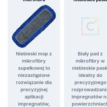
Niebieski mop z
Biały pad z
mikrofibry
mikrofibry w
supełkowej to
niebieskie pask
niezastąpione
idealny do
rozwiązanie dla
precyzyjnego
precyzyjnej
rozprowadzani
aplikacji
impregnatów n
impregnatów,
powierzchniac