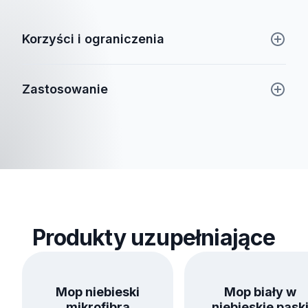
Korzyści i ograniczenia
Zastosowanie
Produkty uzupełniające
Mop niebieski
Mop biały w
mikrofibra
niebieskie pask