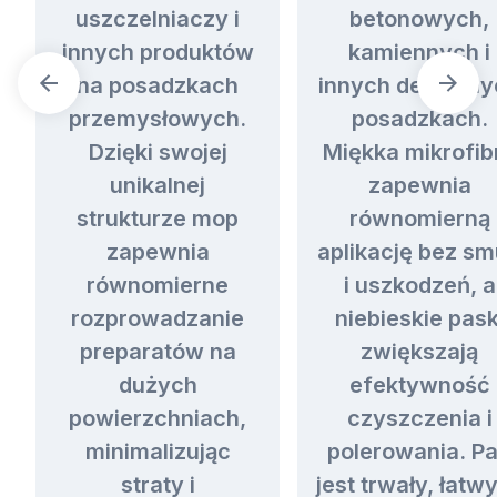
uszczelniaczy i
betonowych,
innych produktów
kamiennych i
na posadzkach
innych delikatn
przemysłowych.
posadzkach.
Dzięki swojej
Miękka mikrofib
unikalnej
zapewnia
strukturze mop
równomierną
zapewnia
aplikację bez s
równomierne
i uszkodzeń, a
rozprowadzanie
niebieskie pask
preparatów na
zwiększają
dużych
efektywność
powierzchniach,
czyszczenia i
minimalizując
polerowania. P
straty i
jest trwały, łatw