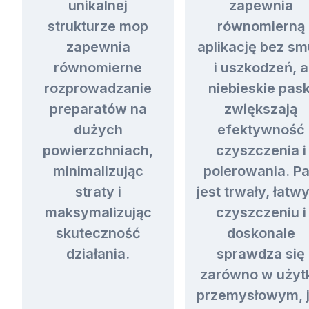
unikalnej
zapewnia
strukturze mop
równomierną
zapewnia
aplikację bez s
równomierne
i uszkodzeń, a
rozprowadzanie
niebieskie pask
preparatów na
zwiększają
dużych
efektywność
powierzchniach,
czyszczenia i
minimalizując
polerowania. P
straty i
jest trwały, łatw
maksymalizując
czyszczeniu i
skuteczność
doskonale
działania.
sprawdza się
zarówno w użyt
przemysłowym, 