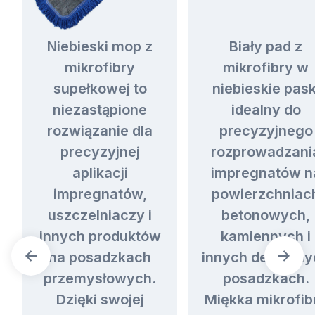
Niebieski mop z
Biały pad z
mikrofibry
mikrofibry w
supełkowej to
niebieskie pask
niezastąpione
idealny do
rozwiązanie dla
precyzyjnego
precyzyjnej
rozprowadzani
aplikacji
impregnatów n
impregnatów,
powierzchniac
uszczelniaczy i
betonowych,
innych produktów
kamiennych i
na posadzkach
innych delikatn
przemysłowych.
posadzkach.
Dzięki swojej
Miękka mikrofib