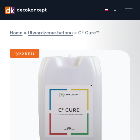
Home
»
Utwardzenie betonu
»
C² Cure™
Tylko u nas!