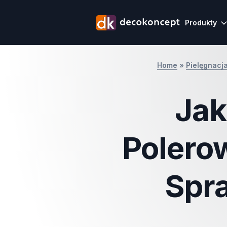
Produkty
Home
»
Pielęgnacj
Jak
Polero
Spr