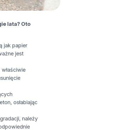
ie lata? Oto
ą jak papier
ważne jest
 właściwie
sunięcie
ących
ton, osłabiając
radacji, należy
 odpowiednie