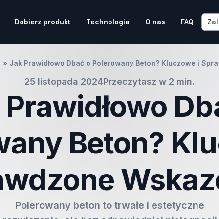
Zal
Dobierz produkt
Technologia
O nas
FAQ
a
»
Jak Prawidłowo Dbać o Polerowany Beton? Kluczowe i Sp
25 listopada 2024
Przeczytasz w 2 min.
 Prawidłowo Db
wany Beton? Klu
awdzone Wskaz
Polerowany beton to trwałe i estetyczne