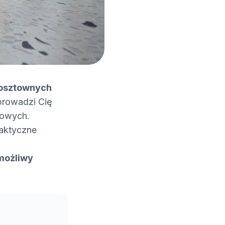
 kosztownych
eprowadzi Cię
nowych.
raktyczne
 możliwy