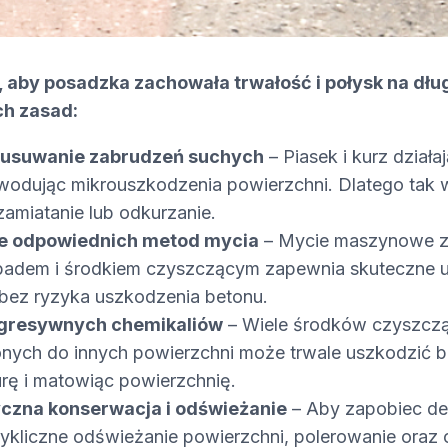
 aby posadzka zachowała trwałość i połysk na dług
ch zasad:
 usuwanie zabrudzeń suchych
– Piasek i kurz działaj
owodując mikrouszkodzenia powierzchni. Dlatego tak 
amiatanie lub odkurzanie.
e odpowiednich metod mycia
– Mycie maszynowe z
adem i środkiem czyszczącym zapewnia skuteczne u
bez ryzyka uszkodzenia betonu.
agresywnych chemikaliów
– Wiele środków czyszcz
nych do innych powierzchni może trwale uszkodzić be
urę i matowiąc powierzchnię.
czna konserwacja i odświeżanie
– Aby zapobiec deg
ykliczne odświeżanie powierzchni, polerowanie oraz