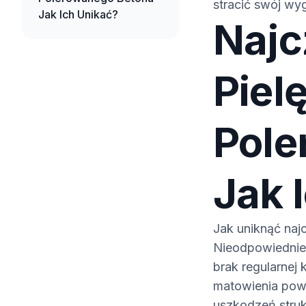
stracić swój wy
Jak Ich Unikać?
Najc
Piel
Pole
Jak 
Jak uniknąć naj
Nieodpowiednie
brak regularnej 
matowienia powi
uszkodzeń struk