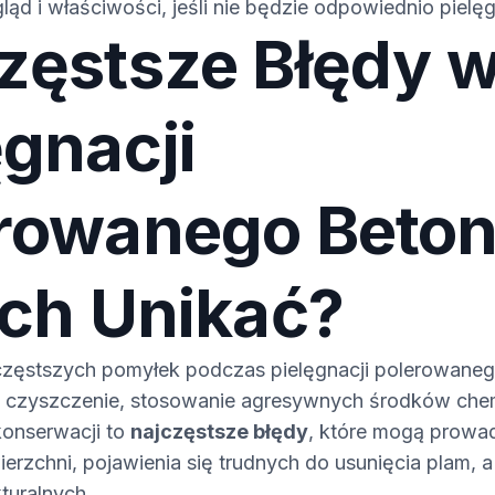
gląd i właściwości, jeśli nie będzie odpowiednio piel
zęstsze Błędy 
ęgnacji
rowanego Beton
Ich Unikać?
częstszych pomyłek podczas pielęgnacji polerowane
 czyszczenie, stosowanie agresywnych środków che
konserwacji to
najczęstsze błędy
, które mogą prowa
erzchni, pojawienia się trudnych do usunięcia plam, 
turalnych.