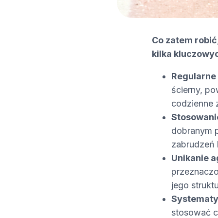
Co zatem robić,
kilka kluczowy
Regularne
ścierny, p
codzienne z
Stosowani
dobranym p
zabrudzeń 
Unikanie 
przeznaczo
jego strukt
Systematy
stosować c