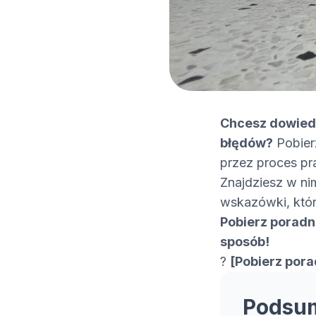
Chcesz dowiedz
błędów?
Pobier
przez proces p
Znajdziesz w ni
wskazówki, któr
Pobierz poradni
sposób!
?
[Pobierz pora
Podsu