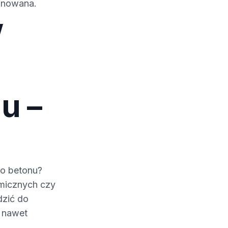
ęgnowana.
w
u –
go betonu?
micznych czy
dzić do
a nawet