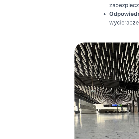
zabezpiecz
Odpowiedn
wycieraczek