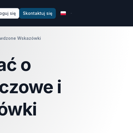
oguj się
Skontaktuj się
rawdzone Wskazówki
ać o
czowe i
ówki